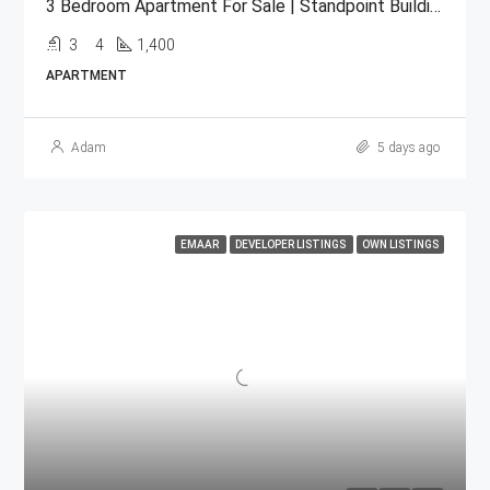
3 Bedroom Apartment For Sale | Standpoint Building Downtown Dubai
3
4
1,400
APARTMENT
Adam
5 days ago
EMAAR
DEVELOPER LISTINGS
OWN LISTINGS