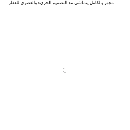
مجهز بالكامل يتماشى مع التصميم الجريء والعصري للعقار.
1 BR (709-858 sqft) from (AED 845,200
–
)
AED 913,000