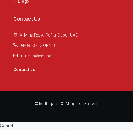
Blogs
Contact Us
Al Mina Rd, Al Raffa, Dubai, UAE
04-3933702 ORN 31
multaqa@eim.ae
Contact us
© Multaqare - © All rights reserved
Search