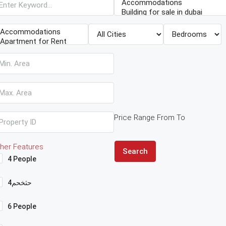
Price Range
From
To
her Features
Search
4 People
4حثخحم
6 People