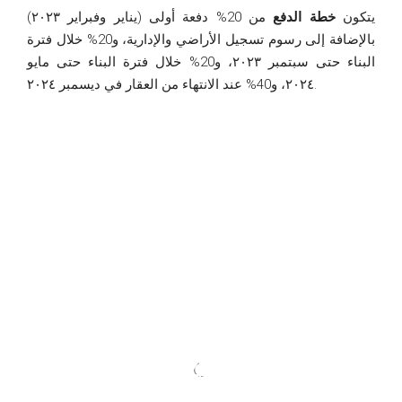
يتكون
خطة الدفع
من 20% دفعة أولى (يناير وفبراير ٢٠٢٣)
بالإضافة إلى رسوم تسجيل الأراضي والإدارية، و20% خلال فترة
البناء حتى سبتمبر ٢٠٢٣، و20% خلال فترة البناء حتى مايو
٢٠٢٤، و40% عند الانتهاء من العقار في ديسمبر ٢٠٢٤.
Completion
4th/Q/2024