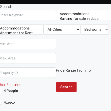
Search
Price Range
From
To
her Features
Search
4 People
4حثخحم