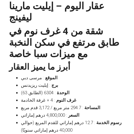
عقار اليوم – إيليت مارينا
ليفينج
شقة من 4 غرف نوم في
طابق مرتفع في سكن النخبة
مع ميزات سبا خاصة
أبرز ما يميز العقار
الموقع
: مرسى دبي
برج
: إيليت ريزيدنس
الوحدة
: 6304 (الطابق 63)
غرف النوم
: 4 + غرفة الخادمة
المساحة
: 294.7 متر مربع / 3,172 قدم مربع
السعر
: 4,800,000 درهم إماراتي
رسوم الخدمة
: 12.7 درهم إماراتي للقدم المربع (حوالي
40,000 درهم إماراتي سنويًا)